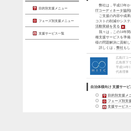
弊社は，平成13年か
目的別支援メニュー
ITコーディネータ協同
ご支援の内容や成果は
フェーズ別支援メニュー
コストの削減やシステ
活動実績を見る
我々は，この14年間
支援サービス一覧
種支援サービスを準備
様の問題解決に貢献し
詳しくは，
弊社
もし
広島ITコ
広島県下で
平成14年1
代表理事 
自治体様向け 支援サービ
目的別支援メ
フェーズ別支
支援サービス